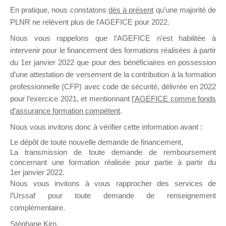
En pratique, nous constatons
dès à présent
qu’une majorité de
il y a un mois
PLNR ne relèvent plus de l’AGEFICE pour 2022.
Nous vous rappelons que l’AGEFICE n’est habilitée à
intervenir pour le financement des formations réalisées à partir
du 1er janvier 2022 que pour des bénéficiaires en possession
d’une attestation de versement de la contribution à la formation
Ce groupe est destiné aux Organismes de
professionnelle (CFP) avec code de sécurité, délivrée en 2022
Formation qui souhaitent répondre à l’Appel à
pour l’exercice 2021, et mentionnant
l’AGEFICE comme fonds
Propositions Mallette du Dirigeant.
d’assurance formation compétent
.
Nous vous invitons donc à vérifier cette information avant :
Ce groupe propose un forum dédié au support
sur lequel il est possible de laisser un message
Le dépôt de toute nouvelle demande de financement,
ou poser une question.
La transmission de toute demande de remboursement
concernant une formation réalisée pour partie à partir du
NB : Il est nécessaire d’être
inscrit(e)
pour
1er janvier 2022.
pouvoir rejoindre ce groupe
Nous vous invitons à vous rapprocher des services de
l’Urssaf pour toute demande de renseignement
complémentaire.
Stéphane Kirn,