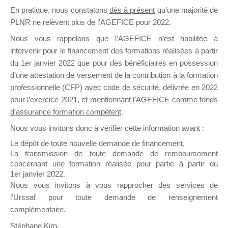
En pratique, nous constatons
dès à présent
qu’une majorité de
il y a un mois
PLNR ne relèvent plus de l’AGEFICE pour 2022.
Nous vous rappelons que l’AGEFICE n’est habilitée à
intervenir pour le financement des formations réalisées à partir
du 1er janvier 2022 que pour des bénéficiaires en possession
d’une attestation de versement de la contribution à la formation
Ce groupe est destiné aux Organismes de
professionnelle (CFP) avec code de sécurité, délivrée en 2022
Formation qui souhaitent répondre à l’Appel à
pour l’exercice 2021, et mentionnant
l’AGEFICE comme fonds
Propositions Mallette du Dirigeant.
d’assurance formation compétent
.
Nous vous invitons donc à vérifier cette information avant :
Ce groupe propose un forum dédié au support
sur lequel il est possible de laisser un message
Le dépôt de toute nouvelle demande de financement,
ou poser une question.
La transmission de toute demande de remboursement
concernant une formation réalisée pour partie à partir du
NB : Il est nécessaire d’être
inscrit(e)
pour
1er janvier 2022.
pouvoir rejoindre ce groupe
Nous vous invitons à vous rapprocher des services de
l’Urssaf pour toute demande de renseignement
complémentaire.
Stéphane Kirn,