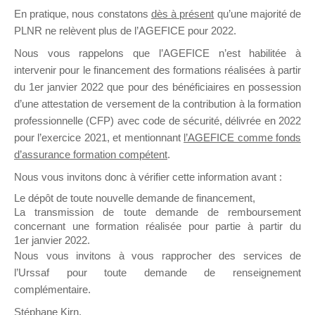
En pratique, nous constatons
dès à présent
qu’une majorité de
il y a un mois
PLNR ne relèvent plus de l’AGEFICE pour 2022.
Nous vous rappelons que l’AGEFICE n’est habilitée à
intervenir pour le financement des formations réalisées à partir
du 1er janvier 2022 que pour des bénéficiaires en possession
d’une attestation de versement de la contribution à la formation
Ce groupe est destiné aux Organismes de
professionnelle (CFP) avec code de sécurité, délivrée en 2022
Formation qui souhaitent répondre à l’Appel à
pour l’exercice 2021, et mentionnant
l’AGEFICE comme fonds
Propositions Mallette du Dirigeant.
d’assurance formation compétent
.
Nous vous invitons donc à vérifier cette information avant :
Ce groupe propose un forum dédié au support
sur lequel il est possible de laisser un message
Le dépôt de toute nouvelle demande de financement,
ou poser une question.
La transmission de toute demande de remboursement
concernant une formation réalisée pour partie à partir du
NB : Il est nécessaire d’être
inscrit(e)
pour
1er janvier 2022.
pouvoir rejoindre ce groupe
Nous vous invitons à vous rapprocher des services de
l’Urssaf pour toute demande de renseignement
complémentaire.
Stéphane Kirn,