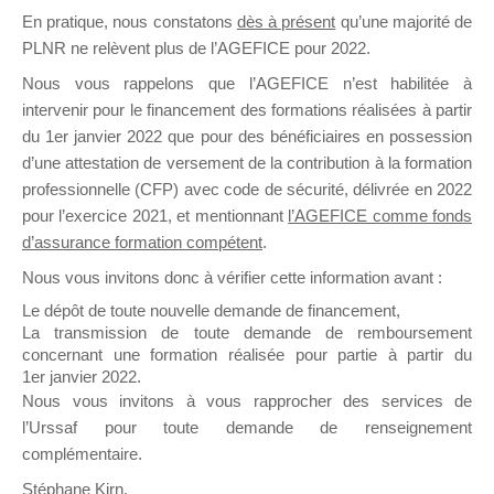
En pratique, nous constatons
dès à présent
qu’une majorité de
il y a un mois
PLNR ne relèvent plus de l’AGEFICE pour 2022.
Nous vous rappelons que l’AGEFICE n’est habilitée à
intervenir pour le financement des formations réalisées à partir
du 1er janvier 2022 que pour des bénéficiaires en possession
d’une attestation de versement de la contribution à la formation
Ce groupe est destiné aux Organismes de
professionnelle (CFP) avec code de sécurité, délivrée en 2022
Formation qui souhaitent répondre à l’Appel à
pour l’exercice 2021, et mentionnant
l’AGEFICE comme fonds
Propositions Mallette du Dirigeant.
d’assurance formation compétent
.
Nous vous invitons donc à vérifier cette information avant :
Ce groupe propose un forum dédié au support
sur lequel il est possible de laisser un message
Le dépôt de toute nouvelle demande de financement,
ou poser une question.
La transmission de toute demande de remboursement
concernant une formation réalisée pour partie à partir du
NB : Il est nécessaire d’être
inscrit(e)
pour
1er janvier 2022.
pouvoir rejoindre ce groupe
Nous vous invitons à vous rapprocher des services de
l’Urssaf pour toute demande de renseignement
complémentaire.
Stéphane Kirn,