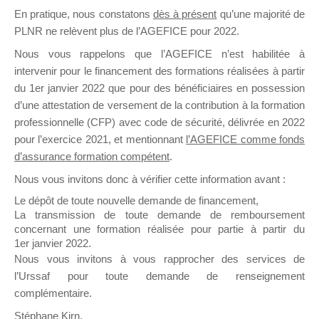
En pratique, nous constatons
dès à présent
qu’une majorité de
il y a un mois
PLNR ne relèvent plus de l’AGEFICE pour 2022.
Nous vous rappelons que l’AGEFICE n’est habilitée à
intervenir pour le financement des formations réalisées à partir
du 1er janvier 2022 que pour des bénéficiaires en possession
d’une attestation de versement de la contribution à la formation
Ce groupe est destiné aux Organismes de
professionnelle (CFP) avec code de sécurité, délivrée en 2022
Formation qui souhaitent répondre à l’Appel à
pour l’exercice 2021, et mentionnant
l’AGEFICE comme fonds
Propositions Mallette du Dirigeant.
d’assurance formation compétent
.
Nous vous invitons donc à vérifier cette information avant :
Ce groupe propose un forum dédié au support
sur lequel il est possible de laisser un message
Le dépôt de toute nouvelle demande de financement,
ou poser une question.
La transmission de toute demande de remboursement
concernant une formation réalisée pour partie à partir du
NB : Il est nécessaire d’être
inscrit(e)
pour
1er janvier 2022.
pouvoir rejoindre ce groupe
Nous vous invitons à vous rapprocher des services de
l’Urssaf pour toute demande de renseignement
complémentaire.
Stéphane Kirn,