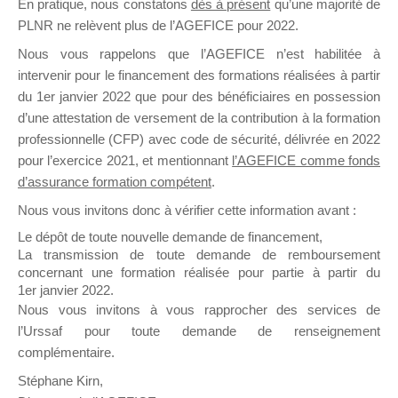
En pratique, nous constatons
dès à présent
qu’une majorité de
il y a un mois
PLNR ne relèvent plus de l’AGEFICE pour 2022.
Nous vous rappelons que l’AGEFICE n’est habilitée à
intervenir pour le financement des formations réalisées à partir
du 1er janvier 2022 que pour des bénéficiaires en possession
d’une attestation de versement de la contribution à la formation
professionnelle (CFP) avec code de sécurité, délivrée en 2022
Ce groupe est destiné aux Organismes de
pour l’exercice 2021, et mentionnant
l’AGEFICE comme fonds
Formation qui souhaitent répondre à l’Appel à
d’assurance formation compétent
.
Propositions Mallette du Dirigeant.
Nous vous invitons donc à vérifier cette information avant :
Ce groupe propose un forum dédié au support
Le dépôt de toute nouvelle demande de financement,
sur lequel il est possible de laisser un message
La transmission de toute demande de remboursement
ou poser une question.
concernant une formation réalisée pour partie à partir du
1er janvier 2022.
NB : Il est nécessaire d’être
inscrit(e)
pour
Nous vous invitons à vous rapprocher des services de
pouvoir rejoindre ce groupe
l’Urssaf pour toute demande de renseignement
complémentaire.
Stéphane Kirn,