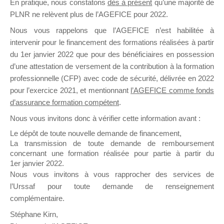
En pratique, nous constatons
dès à présent
qu’une majorité de
il y a un mois
PLNR ne relèvent plus de l’AGEFICE pour 2022.
Nous vous rappelons que l’AGEFICE n’est habilitée à
intervenir pour le financement des formations réalisées à partir
du 1er janvier 2022 que pour des bénéficiaires en possession
d’une attestation de versement de la contribution à la formation
professionnelle (CFP) avec code de sécurité, délivrée en 2022
Ce groupe est destiné aux Organismes de
pour l’exercice 2021, et mentionnant
l’AGEFICE comme fonds
Formation qui souhaitent répondre à l’Appel à
d’assurance formation compétent
.
Propositions Mallette du Dirigeant.
Nous vous invitons donc à vérifier cette information avant :
Ce groupe propose un forum dédié au support
Le dépôt de toute nouvelle demande de financement,
sur lequel il est possible de laisser un message
La transmission de toute demande de remboursement
ou poser une question.
concernant une formation réalisée pour partie à partir du
1er janvier 2022.
NB : Il est nécessaire d’être
inscrit(e)
pour
Nous vous invitons à vous rapprocher des services de
pouvoir rejoindre ce groupe
l’Urssaf pour toute demande de renseignement
complémentaire.
Stéphane Kirn,