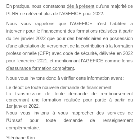
En pratique, nous constatons
dès à présent
qu’une majorité de
il y a un mois
PLNR ne relèvent plus de l’AGEFICE pour 2022.
Nous vous rappelons que l’AGEFICE n’est habilitée à
intervenir pour le financement des formations réalisées à partir
du 1er janvier 2022 que pour des bénéficiaires en possession
d’une attestation de versement de la contribution à la formation
Ce groupe est destiné aux Organismes de
professionnelle (CFP) avec code de sécurité, délivrée en 2022
Formation qui souhaitent répondre à l’Appel à
pour l’exercice 2021, et mentionnant
l’AGEFICE comme fonds
Propositions Mallette du Dirigeant.
d’assurance formation compétent
.
Nous vous invitons donc à vérifier cette information avant :
Ce groupe propose un forum dédié au support
sur lequel il est possible de laisser un message
Le dépôt de toute nouvelle demande de financement,
ou poser une question.
La transmission de toute demande de remboursement
concernant une formation réalisée pour partie à partir du
NB : Il est nécessaire d’être
inscrit(e)
pour
1er janvier 2022.
pouvoir rejoindre ce groupe
Nous vous invitons à vous rapprocher des services de
l’Urssaf pour toute demande de renseignement
complémentaire.
Stéphane Kirn,