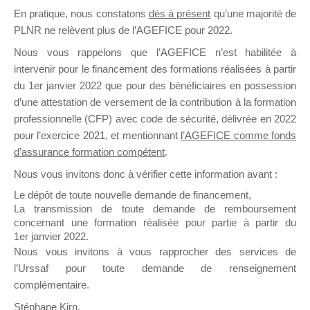
En pratique, nous constatons
dès à présent
qu’une majorité de
il y a un mois
PLNR ne relèvent plus de l’AGEFICE pour 2022.
Nous vous rappelons que l’AGEFICE n’est habilitée à
intervenir pour le financement des formations réalisées à partir
du 1er janvier 2022 que pour des bénéficiaires en possession
d’une attestation de versement de la contribution à la formation
Ce groupe est destiné aux Organismes de
professionnelle (CFP) avec code de sécurité, délivrée en 2022
Formation qui souhaitent répondre à l’Appel à
pour l’exercice 2021, et mentionnant
l’AGEFICE comme fonds
Propositions Mallette du Dirigeant.
d’assurance formation compétent
.
Nous vous invitons donc à vérifier cette information avant :
Ce groupe propose un forum dédié au support
sur lequel il est possible de laisser un message
Le dépôt de toute nouvelle demande de financement,
ou poser une question.
La transmission de toute demande de remboursement
concernant une formation réalisée pour partie à partir du
NB : Il est nécessaire d’être
inscrit(e)
pour
1er janvier 2022.
pouvoir rejoindre ce groupe
Nous vous invitons à vous rapprocher des services de
l’Urssaf pour toute demande de renseignement
complémentaire.
Stéphane Kirn,