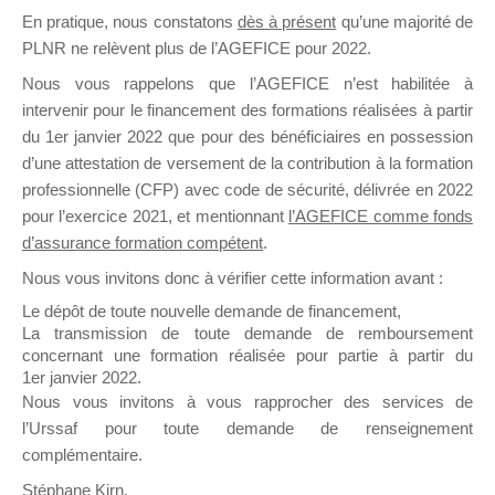
En pratique, nous constatons
dès à présent
qu’une majorité de
il y a un mois
PLNR ne relèvent plus de l’AGEFICE pour 2022.
Nous vous rappelons que l’AGEFICE n’est habilitée à
intervenir pour le financement des formations réalisées à partir
du 1er janvier 2022 que pour des bénéficiaires en possession
d’une attestation de versement de la contribution à la formation
Ce groupe est destiné aux Organismes de
professionnelle (CFP) avec code de sécurité, délivrée en 2022
Formation qui souhaitent répondre à l’Appel à
pour l’exercice 2021, et mentionnant
l’AGEFICE comme fonds
Propositions Mallette du Dirigeant.
d’assurance formation compétent
.
Nous vous invitons donc à vérifier cette information avant :
Ce groupe propose un forum dédié au support
sur lequel il est possible de laisser un message
Le dépôt de toute nouvelle demande de financement,
ou poser une question.
La transmission de toute demande de remboursement
concernant une formation réalisée pour partie à partir du
NB : Il est nécessaire d’être
inscrit(e)
pour
1er janvier 2022.
pouvoir rejoindre ce groupe
Nous vous invitons à vous rapprocher des services de
l’Urssaf pour toute demande de renseignement
complémentaire.
Stéphane Kirn,