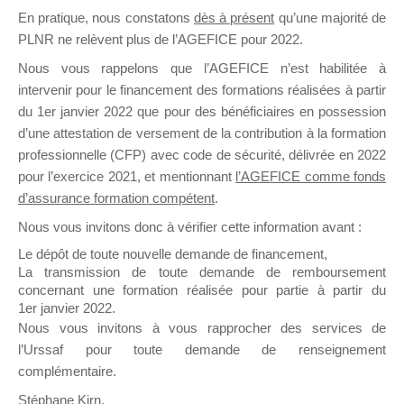
En pratique, nous constatons
dès à présent
qu’une majorité de
il y a un mois
PLNR ne relèvent plus de l’AGEFICE pour 2022.
Nous vous rappelons que l’AGEFICE n’est habilitée à
intervenir pour le financement des formations réalisées à partir
du 1er janvier 2022 que pour des bénéficiaires en possession
d’une attestation de versement de la contribution à la formation
Ce groupe est destiné aux Organismes de
professionnelle (CFP) avec code de sécurité, délivrée en 2022
Formation qui souhaitent répondre à l’Appel à
pour l’exercice 2021, et mentionnant
l’AGEFICE comme fonds
Propositions Mallette du Dirigeant.
d’assurance formation compétent
.
Nous vous invitons donc à vérifier cette information avant :
Ce groupe propose un forum dédié au support
sur lequel il est possible de laisser un message
Le dépôt de toute nouvelle demande de financement,
ou poser une question.
La transmission de toute demande de remboursement
concernant une formation réalisée pour partie à partir du
NB : Il est nécessaire d’être
inscrit(e)
pour
1er janvier 2022.
pouvoir rejoindre ce groupe
Nous vous invitons à vous rapprocher des services de
l’Urssaf pour toute demande de renseignement
complémentaire.
Stéphane Kirn,