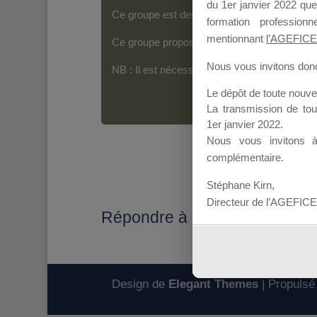
du 1er janvier 2022 que
Ce groupe est destiné aux Organismes de For
formation professio
mentionnant
l’AGEFICE
Ce groupe propose un forum dédié au support
Nous vous invitons donc 
NB : Il est nécessaire d’être
inscrit(e)
pour p
Le dépôt de toute nouv
La transmission de to
1er janvier 2022.
Nous vous invitons 
complémentaire.
Stéphane Kirn,
Directeur de l’AGEFICE
Répondre à : Renouvelleme
Design de
Elegant Themes
| Propulsé