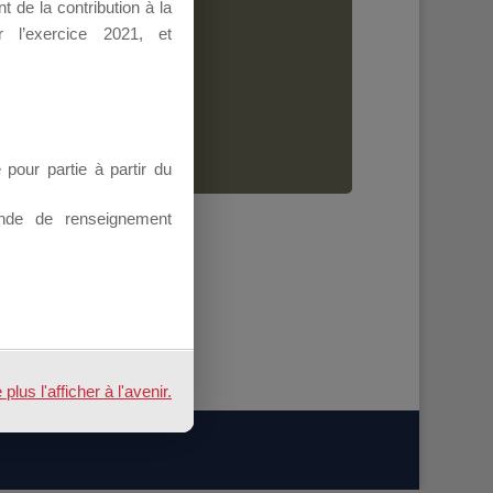
 de la contribution à la
Dirigeant.
 l’exercice 2021, et
ion.
our partie à partir du
nde de renseignement
us l'afficher à l'avenir.