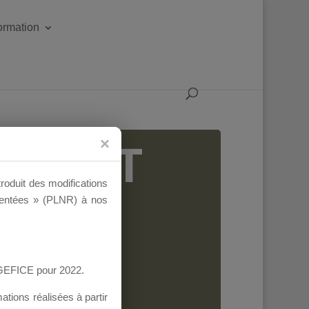
formation
IGEANT
troduit des modifications
ementées » (PLNR) à nos
AGEFICE pour 2022.
tions réalisées à partir