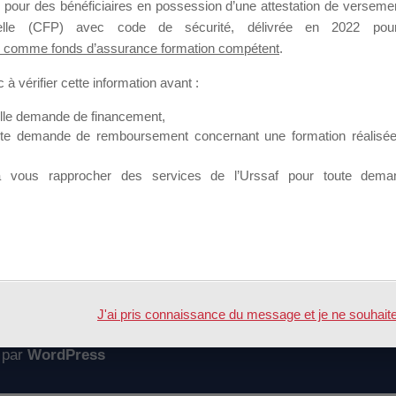
 pour des bénéficiaires en possession d’une attestation de versement
mation qui souhaitent répondre à l’Appel à Propositions Mallette du 
nnelle (CFP) avec code de sécurité, délivrée en 2022 pour
 comme fonds d’assurance formation compétent
.
 sur lequel il est possible de laisser un message ou poser une quest
à vérifier cette information avant :
ouvoir rejoindre ce groupe
elle demande de financement,
ute demande de remboursement concernant une formation réalisée p
à vous rapprocher des services de l’Urssaf pour toute dema
Accueil
Forum
nt MDD 2021
J'ai pris connaissance du message et je ne souhaite pl
 par
WordPress