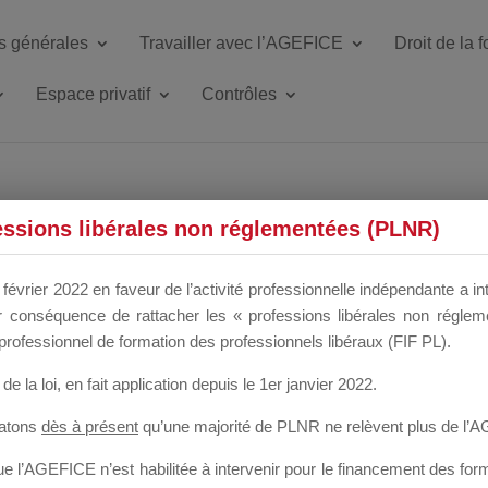
s générales
Travailler avec l’AGEFICE
Droit de la 
Espace privatif
Contrôles
ETTE DU DIR
essions libérales non réglementées (PLNR)
février 2022 en faveur de l’activité professionnelle indépendante a in
our conséquence de rattacher les « professions libérales non régl
 a un mois
professionnel de formation des professionnels libéraux (FIF PL).
de la loi
, en fait application depuis le 1er janvier 2022.
tatons
dès à présent
qu’une majorité de PLNR ne relèvent plus de l’
 l’AGEFICE n’est habilitée à intervenir pour le financement des forma