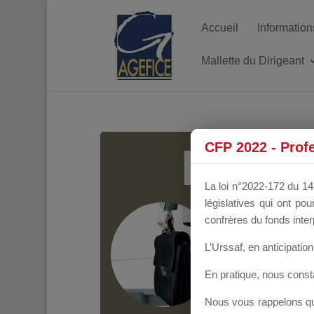
Accueil
Information
Mallette du Dirigeant
MALL
CFP 2022 - Prof
La loi n°2022-172 du 14 
législatives qui ont p
Groupe Public
il y
confrères du fonds inter
L’Urssaf,
en anticipation 
En pratique, nous cons
Nous vous rappelons que