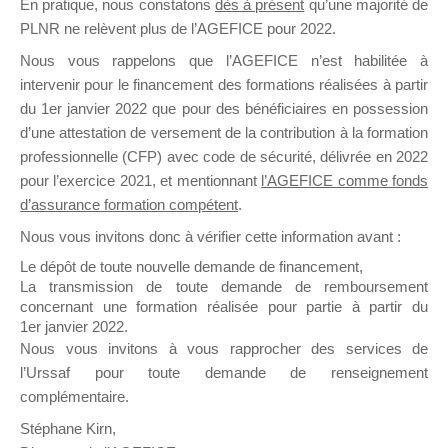
En pratique, nous constatons
dès à présent
qu’une majorité de
il y a un mois
PLNR ne relèvent plus de l’AGEFICE pour 2022.
Nous vous rappelons que l’AGEFICE n’est habilitée à
intervenir pour le financement des formations réalisées à partir
du 1er janvier 2022 que pour des bénéficiaires en possession
d’une attestation de versement de la contribution à la formation
professionnelle (CFP) avec code de sécurité, délivrée en 2022
Ce groupe est destiné aux Organismes de
pour l’exercice 2021, et mentionnant
l’AGEFICE comme fonds
Formation qui souhaitent répondre à l’Appel à
d’assurance formation compétent
.
Propositions Mallette du Dirigeant.
Nous vous invitons donc à vérifier cette information avant :
Ce groupe propose un forum dédié au support
Le dépôt de toute nouvelle demande de financement,
sur lequel il est possible de laisser un message
La transmission de toute demande de remboursement
ou poser une question.
concernant une formation réalisée pour partie à partir du
1er janvier 2022.
NB : Il est nécessaire d’être
inscrit(e)
pour
Nous vous invitons à vous rapprocher des services de
pouvoir rejoindre ce groupe
l’Urssaf pour toute demande de renseignement
complémentaire.
Stéphane Kirn,