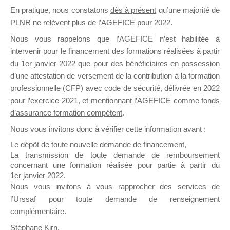
En pratique, nous constatons
dès à présent
qu’une majorité de
il y a un mois
PLNR ne relèvent plus de l’AGEFICE pour 2022.
Nous vous rappelons que l’AGEFICE n’est habilitée à
intervenir pour le financement des formations réalisées à partir
du 1er janvier 2022 que pour des bénéficiaires en possession
d’une attestation de versement de la contribution à la formation
Ce groupe est destiné aux Organismes de
professionnelle (CFP) avec code de sécurité, délivrée en 2022
Formation qui souhaitent répondre à l’Appel à
pour l’exercice 2021, et mentionnant
l’AGEFICE comme fonds
Propositions Mallette du Dirigeant.
d’assurance formation compétent
.
Nous vous invitons donc à vérifier cette information avant :
Ce groupe propose un forum dédié au support
sur lequel il est possible de laisser un message
Le dépôt de toute nouvelle demande de financement,
ou poser une question.
La transmission de toute demande de remboursement
concernant une formation réalisée pour partie à partir du
NB : Il est nécessaire d’être
inscrit(e)
pour
1er janvier 2022.
pouvoir rejoindre ce groupe
Nous vous invitons à vous rapprocher des services de
l’Urssaf pour toute demande de renseignement
complémentaire.
Stéphane Kirn,