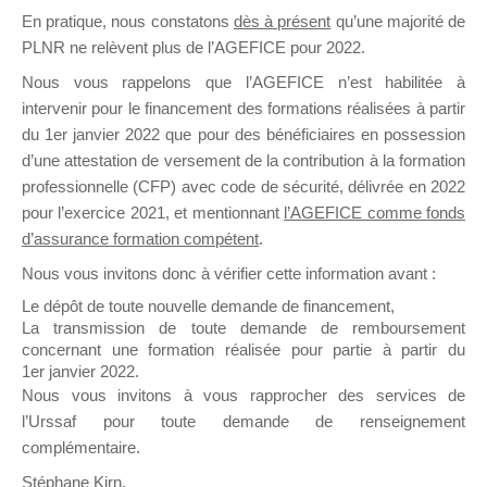
En pratique, nous constatons
dès à présent
qu’une majorité de
il y a un mois
PLNR ne relèvent plus de l’AGEFICE pour 2022.
Nous vous rappelons que l’AGEFICE n’est habilitée à
intervenir pour le financement des formations réalisées à partir
du 1er janvier 2022 que pour des bénéficiaires en possession
d’une attestation de versement de la contribution à la formation
Ce groupe est destiné aux Organismes de
professionnelle (CFP) avec code de sécurité, délivrée en 2022
Formation qui souhaitent répondre à l’Appel à
pour l’exercice 2021, et mentionnant
l’AGEFICE comme fonds
Propositions Mallette du Dirigeant.
d’assurance formation compétent
.
Nous vous invitons donc à vérifier cette information avant :
Ce groupe propose un forum dédié au support
sur lequel il est possible de laisser un message
Le dépôt de toute nouvelle demande de financement,
ou poser une question.
La transmission de toute demande de remboursement
concernant une formation réalisée pour partie à partir du
NB : Il est nécessaire d’être
inscrit(e)
pour
1er janvier 2022.
pouvoir rejoindre ce groupe
Nous vous invitons à vous rapprocher des services de
l’Urssaf pour toute demande de renseignement
complémentaire.
Stéphane Kirn,