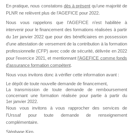
En pratique, nous constatons
dès à présent
qu’une majorité de
il y a un mois
PLNR ne relèvent plus de l’AGEFICE pour 2022.
Nous vous rappelons que l’AGEFICE n’est habilitée à
intervenir pour le financement des formations réalisées à partir
du 1er janvier 2022 que pour des bénéficiaires en possession
d’une attestation de versement de la contribution à la formation
Ce groupe est destiné aux Organismes de
professionnelle (CFP) avec code de sécurité, délivrée en 2022
Formation qui souhaitent répondre à l’Appel à
pour l’exercice 2021, et mentionnant
l’AGEFICE comme fonds
Propositions Mallette du Dirigeant.
d’assurance formation compétent
.
Nous vous invitons donc à vérifier cette information avant :
Ce groupe propose un forum dédié au support
sur lequel il est possible de laisser un message
Le dépôt de toute nouvelle demande de financement,
ou poser une question.
La transmission de toute demande de remboursement
concernant une formation réalisée pour partie à partir du
NB : Il est nécessaire d’être
inscrit(e)
pour
1er janvier 2022.
pouvoir rejoindre ce groupe
Nous vous invitons à vous rapprocher des services de
l’Urssaf pour toute demande de renseignement
complémentaire.
Stéphane Kirn,