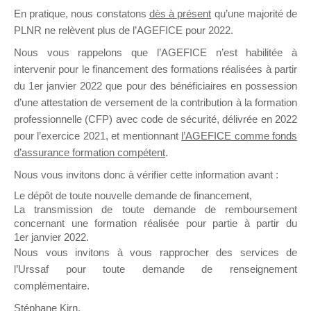
En pratique, nous constatons
dès à présent
qu’une majorité de
il y a un mois
PLNR ne relèvent plus de l’AGEFICE pour 2022.
Nous vous rappelons que l’AGEFICE n’est habilitée à
intervenir pour le financement des formations réalisées à partir
du 1er janvier 2022 que pour des bénéficiaires en possession
d’une attestation de versement de la contribution à la formation
Ce groupe est destiné aux Organismes de
professionnelle (CFP) avec code de sécurité, délivrée en 2022
Formation qui souhaitent répondre à l’Appel à
pour l’exercice 2021, et mentionnant
l’AGEFICE comme fonds
Propositions Mallette du Dirigeant.
d’assurance formation compétent
.
Nous vous invitons donc à vérifier cette information avant :
Ce groupe propose un forum dédié au support
sur lequel il est possible de laisser un message
Le dépôt de toute nouvelle demande de financement,
ou poser une question.
La transmission de toute demande de remboursement
concernant une formation réalisée pour partie à partir du
NB : Il est nécessaire d’être
inscrit(e)
pour
1er janvier 2022.
pouvoir rejoindre ce groupe
Nous vous invitons à vous rapprocher des services de
l’Urssaf pour toute demande de renseignement
complémentaire.
Stéphane Kirn,