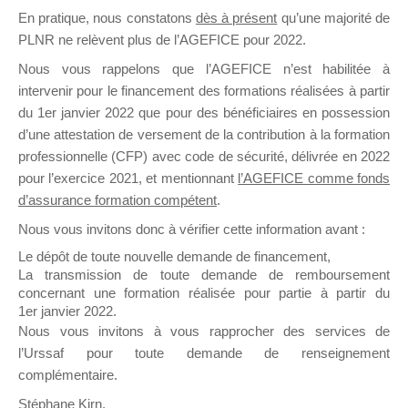
En pratique, nous constatons
dès à présent
qu’une majorité de
il y a un mois
PLNR ne relèvent plus de l’AGEFICE pour 2022.
Nous vous rappelons que l’AGEFICE n’est habilitée à
intervenir pour le financement des formations réalisées à partir
du 1er janvier 2022 que pour des bénéficiaires en possession
d’une attestation de versement de la contribution à la formation
Ce groupe est destiné aux Organismes de
professionnelle (CFP) avec code de sécurité, délivrée en 2022
Formation qui souhaitent répondre à l’Appel à
pour l’exercice 2021, et mentionnant
l’AGEFICE comme fonds
Propositions Mallette du Dirigeant.
d’assurance formation compétent
.
Nous vous invitons donc à vérifier cette information avant :
Ce groupe propose un forum dédié au support
sur lequel il est possible de laisser un message
Le dépôt de toute nouvelle demande de financement,
ou poser une question.
La transmission de toute demande de remboursement
concernant une formation réalisée pour partie à partir du
NB : Il est nécessaire d’être
inscrit(e)
pour
1er janvier 2022.
pouvoir rejoindre ce groupe
Nous vous invitons à vous rapprocher des services de
l’Urssaf pour toute demande de renseignement
complémentaire.
Stéphane Kirn,