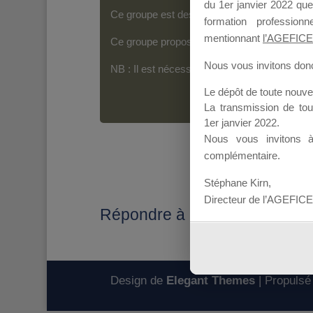
du 1er janvier 2022 que
Ce groupe est destiné aux Organismes de For
formation professio
mentionnant
l’AGEFICE
Ce groupe propose un forum dédié au support
Nous vous invitons donc 
NB : Il est nécessaire d’être
inscrit(e)
pour p
Le dépôt de toute nouv
La transmission de to
1er janvier 2022.
Nous vous invitons 
complémentaire.
Stéphane Kirn,
Directeur de l’AGEFICE
Répondre à : Impossible de s
Design de
Elegant Themes
| Propulsé