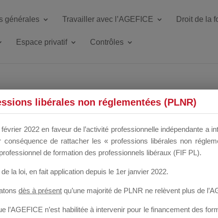
s générales
Travailler avec l’AGEFICE
Droit de la 
Espace privatif
Contrôles
ETTE DU DIR
essions libérales non réglementées (PLNR)
février 2022 en faveur de l’activité professionnelle indépendante a in
our conséquence de rattacher les « professions libérales non régl
 a un mois
professionnel de formation des professionnels libéraux (FIF PL).
de la loi
, en fait application depuis le 1er janvier 2022.
tatons
dès à présent
qu’une majorité de PLNR ne relèvent plus de l’
 l’AGEFICE n’est habilitée à intervenir pour le financement des forma