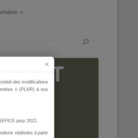
formation
IGEANT
troduit des modifications
ementées » (PLNR) à nos
AGEFICE pour 2022.
tions réalisées à partir