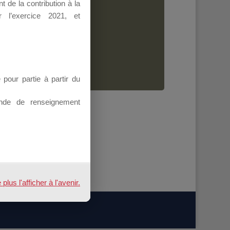
 de la contribution à la
Dirigeant.
 l’exercice 2021, et
ion.
our partie à partir du
nde de renseignement
us l'afficher à l'avenir.