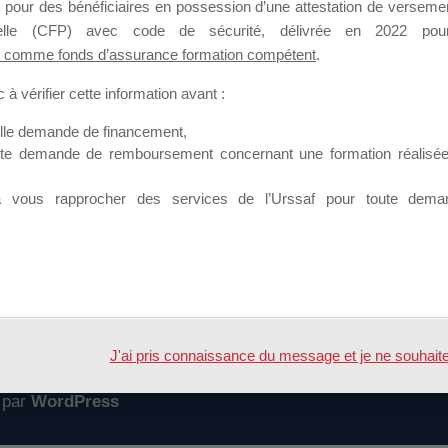
 pour des bénéficiaires en possession d’une attestation de versement
mation qui souhaitent répondre à l’Appel à Propositions Mallette du 
nnelle (CFP) avec code de sécurité, délivrée en 2022 pour
 comme fonds d’assurance formation compétent
.
 sur lequel il est possible de laisser un message ou poser une quest
à vérifier cette information avant :
ouvoir rejoindre ce groupe
elle demande de financement,
ute demande de remboursement concernant une formation réalisée p
à vous rapprocher des services de l’Urssaf pour toute dema
Accueil
Forum
e connecter
J'ai pris connaissance du message et je ne souhaite pl
 par
WordPress