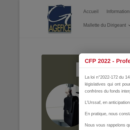
Accueil
Information
Mallette du Dirigeant
MALL
CFP 2022 - Prof
La loi n°2022-172 du 14 
législatives qui ont p
Groupe Public
il y
confrères du fonds inter
L’Urssaf,
en anticipation 
En pratique, nous cons
Nous vous rappelons que