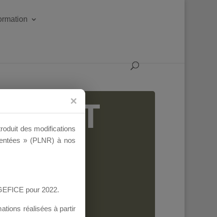
formation
IGEANT
troduit des modifications
ementées » (PLNR) à nos
AGEFICE pour 2022.
tions réalisées à partir