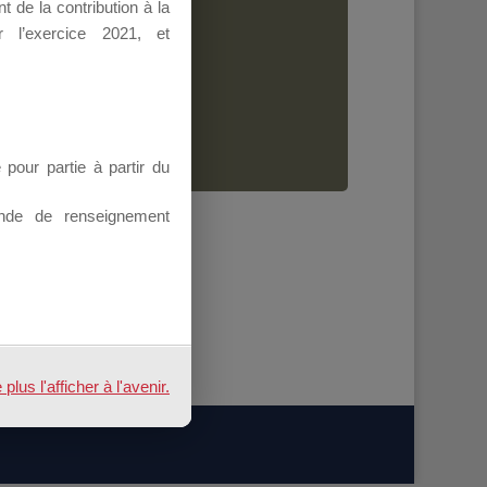
 de la contribution à la
Dirigeant.
 l’exercice 2021, et
ion.
our partie à partir du
nde de renseignement
us l'afficher à l'avenir.