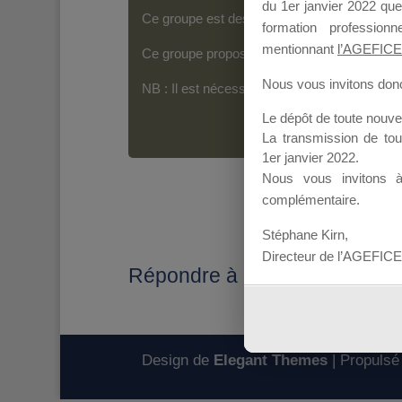
du 1er janvier 2022 que
Ce groupe est destiné aux Organismes de For
formation professio
mentionnant
l’AGEFICE
Ce groupe propose un forum dédié au support
Nous vous invitons donc 
NB : Il est nécessaire d’être
inscrit(e)
pour p
Le dépôt de toute nouv
La transmission de to
1er janvier 2022.
Nous vous invitons 
complémentaire.
Stéphane Kirn,
Directeur de l’AGEFICE
Répondre à : Suite message d
Design de
Elegant Themes
| Propulsé