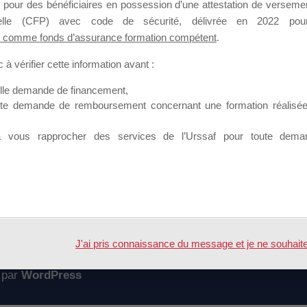
 pour des bénéficiaires en possession d’une attestation de versement
mation qui souhaitent répondre à l’Appel à Propositions Mallette du 
nnelle (CFP) avec code de sécurité, délivrée en 2022 pour
 comme fonds d’assurance formation compétent
.
 sur lequel il est possible de laisser un message ou poser une quest
à vérifier cette information avant :
ouvoir rejoindre ce groupe
elle demande de financement,
ute demande de remboursement concernant une formation réalisée p
à vous rapprocher des services de l’Urssaf pour toute dema
Accueil
Forum
u 27 avril
J'ai pris connaissance du message et je ne souhaite pl
 par
WordPress