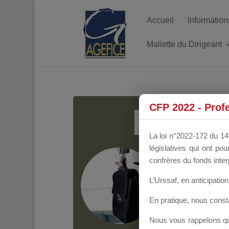
Accueil
Information
Mallette du Dirigeant
MALL
CFP 2022 - Prof
La loi n°2022-172 du 14 
législatives qui ont p
Groupe Public
il y
confrères du fonds inter
L’Urssaf,
en anticipation 
En pratique, nous cons
Nous vous rappelons que