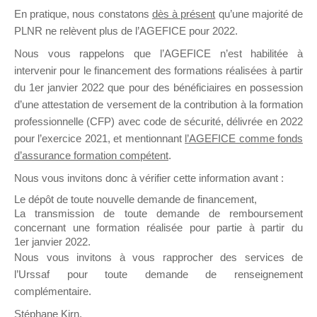
En pratique, nous constatons
dès à présent
qu’une majorité de
il y a un mois
PLNR ne relèvent plus de l’AGEFICE pour 2022.
Nous vous rappelons que l’AGEFICE n’est habilitée à
intervenir pour le financement des formations réalisées à partir
du 1er janvier 2022 que pour des bénéficiaires en possession
d’une attestation de versement de la contribution à la formation
Ce groupe est destiné aux Organismes de
professionnelle (CFP) avec code de sécurité, délivrée en 2022
Formation qui souhaitent répondre à l’Appel à
pour l’exercice 2021, et mentionnant
l’AGEFICE comme fonds
Propositions Mallette du Dirigeant.
d’assurance formation compétent
.
Nous vous invitons donc à vérifier cette information avant :
Ce groupe propose un forum dédié au support
sur lequel il est possible de laisser un message
Le dépôt de toute nouvelle demande de financement,
ou poser une question.
La transmission de toute demande de remboursement
concernant une formation réalisée pour partie à partir du
NB : Il est nécessaire d’être
inscrit(e)
pour
1er janvier 2022.
pouvoir rejoindre ce groupe
Nous vous invitons à vous rapprocher des services de
l’Urssaf pour toute demande de renseignement
complémentaire.
Stéphane Kirn,