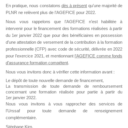
En pratique, nous constatons
dès à présent
qu’une majorité de
il y a un mois
PLNR ne relèvent plus de l’AGEFICE pour 2022.
Nous vous rappelons que l’AGEFICE n’est habilitée à
intervenir pour le financement des formations réalisées à partir
du 1er janvier 2022 que pour des bénéficiaires en possession
d’une attestation de versement de la contribution à la formation
Ce groupe est destiné aux Organismes de
professionnelle (CFP) avec code de sécurité, délivrée en 2022
Formation qui souhaitent répondre à l’Appel à
pour l’exercice 2021, et mentionnant
l’AGEFICE comme fonds
Propositions Mallette du Dirigeant.
d’assurance formation compétent
.
Nous vous invitons donc à vérifier cette information avant :
Ce groupe propose un forum dédié au support
sur lequel il est possible de laisser un message
Le dépôt de toute nouvelle demande de financement,
ou poser une question.
La transmission de toute demande de remboursement
concernant une formation réalisée pour partie à partir du
NB : Il est nécessaire d’être
inscrit(e)
pour
1er janvier 2022.
pouvoir rejoindre ce groupe
Nous vous invitons à vous rapprocher des services de
l’Urssaf pour toute demande de renseignement
complémentaire.
Stéphane Kirn,