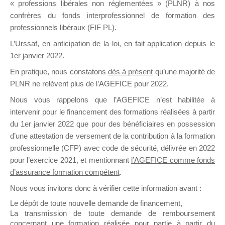
« professions libérales non réglementées » (PLNR) à nos
il y a un mois
confrères du fonds interprofessionnel de formation des
professionnels libéraux (FIF PL).
L’Urssaf,
en anticipation de la loi
, en fait application depuis le
1er janvier 2022.
En pratique, nous constatons
dès à présent
qu’une majorité de
PLNR ne relèvent plus de l’AGEFICE pour 2022.
Ce groupe est destiné aux Organismes de
Formation qui souhaitent répondre à l’Appel à
Nous vous rappelons que l’AGEFICE n’est habilitée à
Propositions Mallette du Dirigeant.
intervenir pour le financement des formations réalisées à partir
du 1er janvier 2022 que pour des bénéficiaires en possession
Ce groupe propose un forum dédié au support
d’une attestation de versement de la contribution à la formation
sur lequel il est possible de laisser un message
professionnelle (CFP) avec code de sécurité, délivrée en 2022
ou poser une question.
pour l’exercice 2021, et mentionnant
l’AGEFICE comme fonds
NB : Il est nécessaire d’être
inscrit(e)
pour
d’assurance formation compétent
.
pouvoir rejoindre ce groupe
Nous vous invitons donc à vérifier cette information avant :
Le dépôt de toute nouvelle demande de financement,
La transmission de toute demande de remboursement
concernant une formation réalisée pour partie à partir du