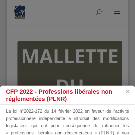
MALLETTE
DU
CFP 2022 - Professions libérales non
réglementées (PLNR)
DIRIGEANT
La loi n°2022-172 du 14 février 2022 en faveur de l’activité
professionnelle indépendante a introduit des modifications
législatives qui ont pour conséquence de rattacher les
« professions libérales non réglementées » (PLNR) à nos
Groupe Public