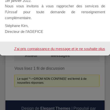
1er janvier 2022.
Nous vous invitons à vous rapprocher des services de
l’Urssaf pour toute demande de renseignement
Accueil
Forum
complémentaire.
Stéphane Kirn,
*–+DROM NON CONFINEE
Directeur de l’AGEFICE
Vous lisez 1 fil de discussion
Auteur
Messages
J'ai pris connaissance du message et je ne souhaite plus
Auteur
Messages
l'afficher à l'avenir.
Vous lisez 1 fil de discussion
Le sujet ‘*–+DROM NON CONFINEE’ est fermé à de
nouvelles réponses.
Design de
Elegant Themes
| Propulsé par