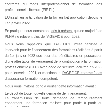
confrères du fonds interprofessionnel de formation des
il y a un mois
professionnels libéraux (FIF PL).
L’Urssaf,
en anticipation de la loi
, en fait application depuis le
1er janvier 2022.
En pratique, nous constatons
dès à présent
qu’une majorité de
PLNR ne relèvent plus de l’AGEFICE pour 2022.
Ce groupe est destiné aux Organismes de
Nous vous rappelons que l’AGEFICE n’est habilitée à
Formation qui souhaitent répondre à l’Appel à
intervenir pour le financement des formations réalisées à partir
Propositions Mallette du Dirigeant.
du 1er janvier 2022 que pour des bénéficiaires en possession
Ce groupe propose un forum dédié au support
d’une attestation de versement de la contribution à la formation
sur lequel il est possible de laisser un message
professionnelle (CFP) avec code de sécurité, délivrée en 2022
ou poser une question.
pour l’exercice 2021, et mentionnant
l’AGEFICE comme fonds
d’assurance formation compétent
.
NB : Il est nécessaire d’être
inscrit(e)
pour
pouvoir rejoindre ce groupe
Nous vous invitons donc à vérifier cette information avant :
Le dépôt de toute nouvelle demande de financement,
La transmission de toute demande de remboursement
concernant une formation réalisée pour partie à partir du