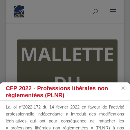
MALLETTE
DU
CFP 2022 - Professions libérales non
réglementées (PLNR)
DIRIGEANT
La loi n°2022-172 du 14 février 2022 en faveur de l’activité
professionnelle indépendante a introduit des modifications
législatives qui ont pour conséquence de rattacher les
« professions libérales non réglementées » (PLNR) à nos
Groupe Public