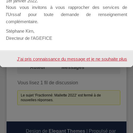
1er janvier 2022.
Nous vous invitons à vous rapprocher des services de
l’Urssaf pour toute demande de renseignement
Accueil
Forum
complémentaire.
Stéphane Kirn,
Fractionné: Mallette 2022
Directeur de l’AGEFICE
Vous lisez 1 fil de discussion
Auteur
Messages
J'ai pris connaissance du message et je ne souhaite plus
Auteur
Messages
l'afficher à l'avenir.
Vous lisez 1 fil de discussion
Le sujet ‘Fractionné: Mallette 2022’ est fermé à de
nouvelles réponses.
Design de
Elegant Themes
| Propulsé par