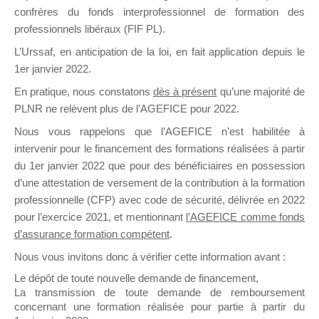
confrères du fonds interprofessionnel de formation des
il y a un mois
professionnels libéraux (FIF PL).
L’Urssaf,
en anticipation de la loi
, en fait application depuis le
1er janvier 2022.
En pratique, nous constatons
dès à présent
qu’une majorité de
PLNR ne relèvent plus de l’AGEFICE pour 2022.
Ce groupe est destiné aux Organismes de
Nous vous rappelons que l’AGEFICE n’est habilitée à
Formation qui souhaitent répondre à l’Appel à
intervenir pour le financement des formations réalisées à partir
Propositions Mallette du Dirigeant.
du 1er janvier 2022 que pour des bénéficiaires en possession
Ce groupe propose un forum dédié au support
d’une attestation de versement de la contribution à la formation
sur lequel il est possible de laisser un message
professionnelle (CFP) avec code de sécurité, délivrée en 2022
ou poser une question.
pour l’exercice 2021, et mentionnant
l’AGEFICE comme fonds
d’assurance formation compétent
.
NB : Il est nécessaire d’être
inscrit(e)
pour
pouvoir rejoindre ce groupe
Nous vous invitons donc à vérifier cette information avant :
Le dépôt de toute nouvelle demande de financement,
La transmission de toute demande de remboursement
concernant une formation réalisée pour partie à partir du