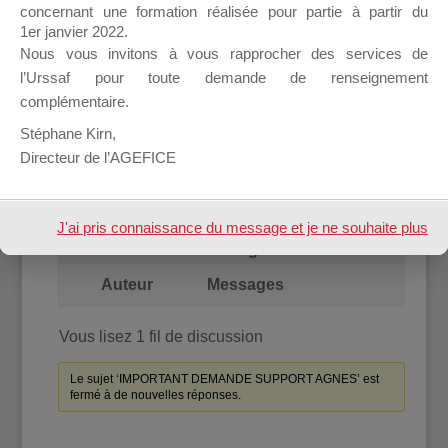
concernant une formation réalisée pour partie à partir du
1er janvier 2022.
Nous vous invitons à vous rapprocher des services de
Accueil
Forum
l’Urssaf pour toute demande de renseignement
complémentaire.
[Support requis]
[Support requis]
Stéphane Kirn,
IMPORTANT DEMANDE
Directeur de l’AGEFICE
SUPPORT AGNES
Vous lisez 1 fil de discussion
J'ai pris connaissance du message et je ne souhaite plus
Auteur
Messages
l'afficher à l'avenir.
Auteur
Messages
Vous lisez 1 fil de discussion
Le sujet ‘IMPORTANT DEMANDE SUPPORT AGNES’ est
fermé à de nouvelles réponses.