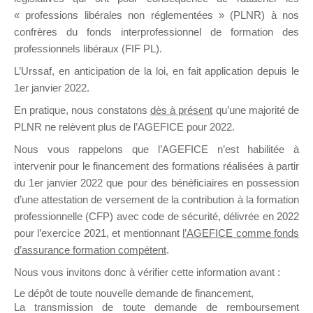
il y a un mois
« professions libérales non réglementées » (PLNR) à nos
confrères du fonds interprofessionnel de formation des
professionnels libéraux (FIF PL).
L’Urssaf,
en anticipation de la loi
, en fait application depuis le
1er janvier 2022.
En pratique, nous constatons
dès à présent
qu’une majorité de
Ce groupe est destiné aux Organismes de
PLNR ne relèvent plus de l’AGEFICE pour 2022.
Formation qui souhaitent répondre à l’Appel à
Nous vous rappelons que l’AGEFICE n’est habilitée à
Propositions Mallette du Dirigeant.
intervenir pour le financement des formations réalisées à partir
Ce groupe propose un forum dédié au support
du 1er janvier 2022 que pour des bénéficiaires en possession
sur lequel il est possible de laisser un message
d’une attestation de versement de la contribution à la formation
ou poser une question.
professionnelle (CFP) avec code de sécurité, délivrée en 2022
pour l’exercice 2021, et mentionnant
l’AGEFICE comme fonds
NB : Il est nécessaire d’être
inscrit(e)
pour
d’assurance formation compétent
.
pouvoir rejoindre ce groupe
Nous vous invitons donc à vérifier cette information avant :
Le dépôt de toute nouvelle demande de financement,
La transmission de toute demande de remboursement