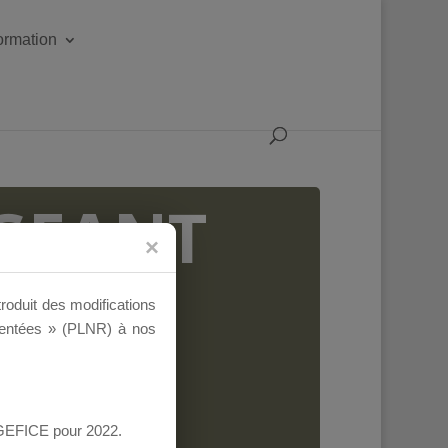
formation
IGEANT
troduit des modifications
ementées » (PLNR) à nos
AGEFICE pour 2022.