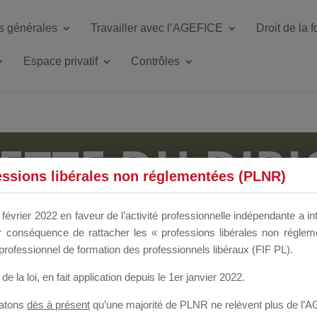
s générales
Travailler avec l’AGEFICE
Droit de la 
Espace privatif
Contrôles
ETTE DU DIR
essions libérales non réglementées (PLNR)
 a un mois
février 2022 en faveur de l’activité professionnelle indépendante a in
our conséquence de rattacher les « professions libérales non régl
professionnel de formation des professionnels libéraux (FIF PL).
de la loi
, en fait application depuis le 1er janvier 2022.
tatons
dès à présent
qu’une majorité de PLNR ne relèvent plus de l’