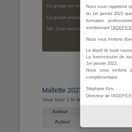
Ce groupe est destiné aux Organismes de For
Nous vous rappelons que
du 1er janvier 2022 que
Ce groupe propose un forum dédié au support
formation professio
mentionnant
l’AGEFICE
NB : Il est nécessaire d’être
inscrit(e)
pour p
Nous vous invitons donc 
Le dépôt de toute nouv
La transmission de to
1er janvier 2022.
Nous vous invitons 
complémentaire.
Stéphane Kirn,
Mallette 2023
Directeur de l’AGEFICE
Vous lisez 1 fil de discussion
Auteur
Messages
Auteur
Messages