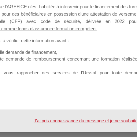
mation qui souhaitent répondre à l’Appel à Propositions Mallette du 
 l’AGEFICE n’est habilitée à intervenir pour le financement des forma
 pour des bénéficiaires en possession d’une attestation de versement
 sur lequel il est possible de laisser un message ou poser une quest
nnelle (CFP) avec code de sécurité, délivrée en 2022 pour
 comme fonds d’assurance formation compétent
.
ouvoir rejoindre ce groupe
à vérifier cette information avant :
elle demande de financement,
ute demande de remboursement concernant une formation réalisée p
à vous rapprocher des services de l’Urssaf pour toute dema
Accueil
Forum
J'ai pris connaissance du message et je ne souhaite pl