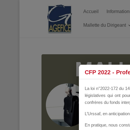
Accueil
Information
Mallette du Dirigeant
MALL
CFP 2022 - Prof
Groupe Public
il y
La loi n°2022-172 du 14 
législatives qui ont p
confrères du fonds inter
L’Urssaf,
en anticipation 
En pratique, nous cons