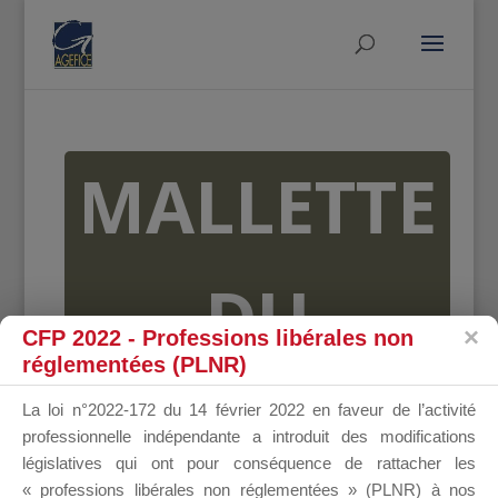
MALLETTE
DU
CFP 2022 - Professions libérales non
réglementées (PLNR)
DIRIGEANT
La loi n°2022-172 du 14 février 2022 en faveur de l’activité
professionnelle indépendante a introduit des modifications
législatives qui ont pour conséquence de rattacher les
« professions libérales non réglementées » (PLNR) à nos
Groupe Public