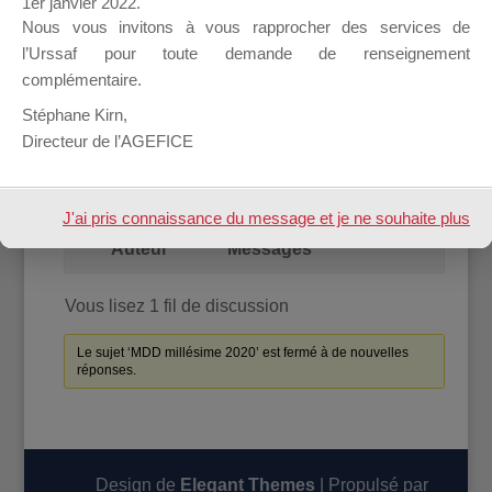
1er janvier 2022.
Nous vous invitons à vous rapprocher des services de
l’Urssaf pour toute demande de renseignement
Accueil
Forum
complémentaire.
Stéphane Kirn,
MDD millésime 2020
Directeur de l’AGEFICE
Vous lisez 1 fil de discussion
Auteur
Messages
J'ai pris connaissance du message et je ne souhaite plus
Auteur
Messages
l'afficher à l'avenir.
Vous lisez 1 fil de discussion
Le sujet ‘MDD millésime 2020’ est fermé à de nouvelles
réponses.
Design de
Elegant Themes
| Propulsé par