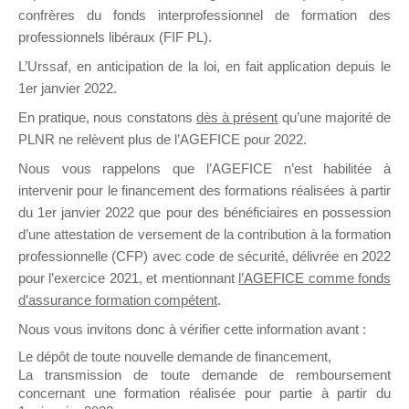
confrères du fonds interprofessionnel de formation des
il y a un mois
professionnels libéraux (FIF PL).
L’Urssaf,
en anticipation de la loi
, en fait application depuis le
1er janvier 2022.
En pratique, nous constatons
dès à présent
qu’une majorité de
PLNR ne relèvent plus de l’AGEFICE pour 2022.
Ce groupe est destiné aux Organismes de
Nous vous rappelons que l’AGEFICE n’est habilitée à
Formation qui souhaitent répondre à l’Appel à
intervenir pour le financement des formations réalisées à partir
Propositions Mallette du Dirigeant.
du 1er janvier 2022 que pour des bénéficiaires en possession
Ce groupe propose un forum dédié au support
d’une attestation de versement de la contribution à la formation
sur lequel il est possible de laisser un message
professionnelle (CFP) avec code de sécurité, délivrée en 2022
ou poser une question.
pour l’exercice 2021, et mentionnant
l’AGEFICE comme fonds
d’assurance formation compétent
.
NB : Il est nécessaire d’être
inscrit(e)
pour
pouvoir rejoindre ce groupe
Nous vous invitons donc à vérifier cette information avant :
Le dépôt de toute nouvelle demande de financement,
La transmission de toute demande de remboursement
concernant une formation réalisée pour partie à partir du