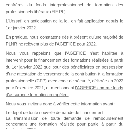
confrères du fonds interprofessionnel de formation des
il y a un mois
professionnels libéraux (FIF PL).
L’Urssaf,
en anticipation de la loi
, en fait application depuis le
1er janvier 2022.
En pratique, nous constatons
dès à présent
qu’une majorité de
PLNR ne relèvent plus de l’AGEFICE pour 2022.
Ce groupe est destiné aux Organismes de
Nous vous rappelons que l’AGEFICE n’est habilitée à
Formation qui souhaitent répondre à l’Appel à
intervenir pour le financement des formations réalisées à partir
Propositions Mallette du Dirigeant.
du 1er janvier 2022 que pour des bénéficiaires en possession
Ce groupe propose un forum dédié au support
d’une attestation de versement de la contribution à la formation
sur lequel il est possible de laisser un message
professionnelle (CFP) avec code de sécurité, délivrée en 2022
ou poser une question.
pour l’exercice 2021, et mentionnant
l’AGEFICE comme fonds
d’assurance formation compétent
.
NB : Il est nécessaire d’être
inscrit(e)
pour
pouvoir rejoindre ce groupe
Nous vous invitons donc à vérifier cette information avant :
Le dépôt de toute nouvelle demande de financement,
La transmission de toute demande de remboursement
concernant une formation réalisée pour partie à partir du