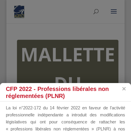
MALLETTE
DU
CFP 2022 - Professions libérales non
réglementées (PLNR)
DIRIGEANT
La loi n°2022-172 du 14 février 2022 en faveur de l’activité
professionnelle indépendante a introduit des modifications
législatives qui ont pour conséquence de rattacher les
« professions libérales non réglementées » (PLNR) à nos
Groupe Public