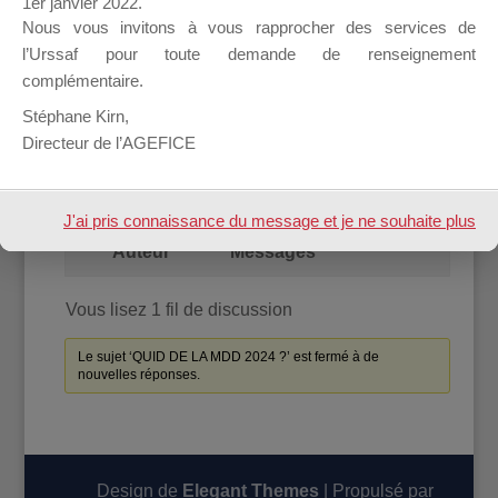
1er janvier 2022.
Nous vous invitons à vous rapprocher des services de
l’Urssaf pour toute demande de renseignement
Accueil
Forum
complémentaire.
Stéphane Kirn,
QUID DE LA MDD 2024 ?
Directeur de l’AGEFICE
Vous lisez 1 fil de discussion
Auteur
Messages
J'ai pris connaissance du message et je ne souhaite plus
Auteur
Messages
l'afficher à l'avenir.
Vous lisez 1 fil de discussion
Le sujet ‘QUID DE LA MDD 2024 ?’ est fermé à de
nouvelles réponses.
Design de
Elegant Themes
| Propulsé par