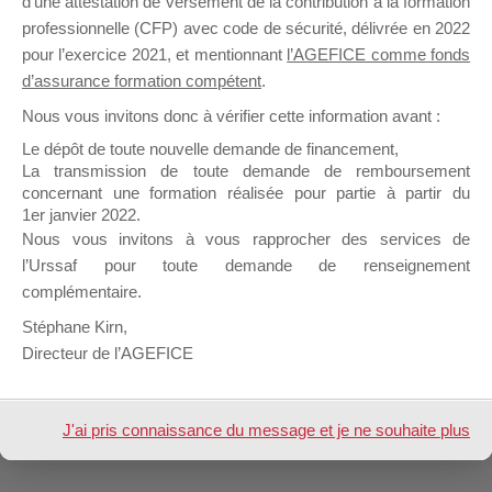
d’une attestation de versement de la contribution à la formation
professionnelle (CFP) avec code de sécurité, délivrée en 2022
pour l’exercice 2021, et mentionnant
l’AGEFICE comme fonds
Profil
Groupes
Forums
0
d’assurance formation compétent
.
Nous vous invitons donc à vérifier cette information avant :
Afficher
Le dépôt de toute nouvelle demande de financement,
La transmission de toute demande de remboursement
Inscription
concernant une formation réalisée pour partie à partir du
1er janvier 2022.
Nous vous invitons à vous rapprocher des services de
Nom &
GROBOST François
Prénom
l’Urssaf pour toute demande de renseignement
complémentaire.
Design de
Elegant Themes
| Propulsé par
Stéphane Kirn,
WordPress
Directeur de l’AGEFICE
J'ai pris connaissance du message et je ne souhaite plus
l'afficher à l'avenir.