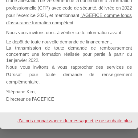
d’une attestation de versement de la contribution à la formation
professionnelle (CFP) avec code de sécurité, délivrée en 2022
pour l’exercice 2021, et mentionnant
l’AGEFICE comme fonds
Profil
Groupes
Forums
2
d’assurance formation compétent
.
Nous vous invitons donc à vérifier cette information avant :
Afficher
Le dépôt de toute nouvelle demande de financement,
La transmission de toute demande de remboursement
Inscription
concernant une formation réalisée pour partie à partir du
1er janvier 2022.
Nous vous invitons à vous rapprocher des services de
Forum
AFIS FORMATION
Signature
l’Urssaf pour toute demande de renseignement
complémentaire.
Nom &
AFIS FORMATION
Prénom
Stéphane Kirn,
Directeur de l’AGEFICE
Design de
Elegant Themes
| Propulsé par
WordPress
J'ai pris connaissance du message et je ne souhaite plus
l'afficher à l'avenir.