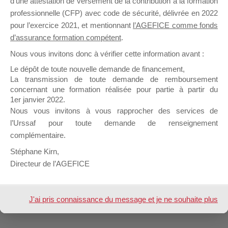
d’une attestation de versement de la contribution à la formation
professionnelle (CFP) avec code de sécurité, délivrée en 2022
pour l’exercice 2021, et mentionnant
l’AGEFICE comme fonds
Profil
Groupes
Forums
0
d’assurance formation compétent
.
Nous vous invitons donc à vérifier cette information avant :
Afficher
Le dépôt de toute nouvelle demande de financement,
La transmission de toute demande de remboursement
Inscription
concernant une formation réalisée pour partie à partir du
1er janvier 2022.
Nous vous invitons à vous rapprocher des services de
Nom &
Myriam BURRY
Prénom
l’Urssaf pour toute demande de renseignement
complémentaire.
Design de
Elegant Themes
| Propulsé par
Stéphane Kirn,
WordPress
Directeur de l’AGEFICE
J'ai pris connaissance du message et je ne souhaite plus
l'afficher à l'avenir.