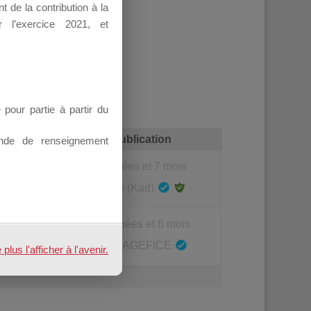
 de la contribution à la
 l’exercice 2021, et
our partie à partir du
ages
Dernière publication
nde de renseignement
2
il y a 3 années et 7 mois
Modération (Kad)
3
il y a 10 années et 6 mois
Modération AGEFICE
us l'afficher à l'avenir.