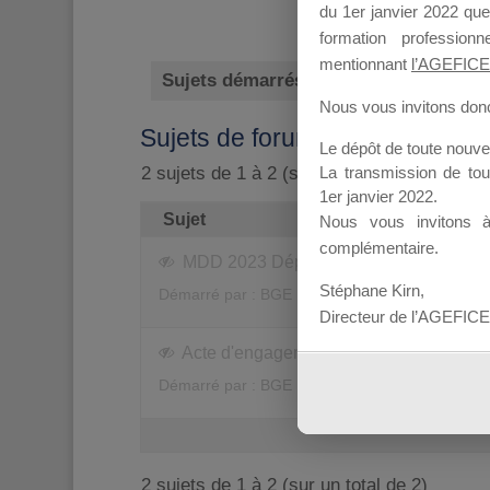
du 1er janvier 2022 que
formation professio
mentionnant
l’AGEFICE
Sujets démarrés
Mes réponses
Nous vous invitons donc 
Sujets de forum initiés
Le dépôt de toute nouv
La transmission de to
2 sujets de 1 à 2 (sur un total de 2)
1er janvier 2022.
Sujet
Nous vous invitons 
complémentaire.
MDD 2023 Dépôt candidature BGE Cor
Stéphane Kirn,
Démarré par :
BGE ILE CONSEIL / BGE CORS
Directeur de l’AGEFICE
Acte d'engagement mallette du dirigean
Démarré par :
BGE ILE CONSEIL / BGE CORS
2 sujets de 1 à 2 (sur un total de 2)