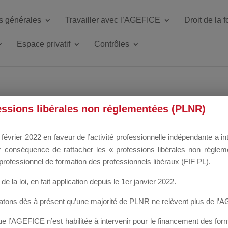
s générales
Travailler avec l’AGEFICE
Droit de la 
Espace privatif
Contrôles
 CONSEIL / B
essions libérales non réglementées (PLNR)
février 2022 en faveur de l’activité professionnelle indépendante a in
our conséquence de rattacher les « professions libérales non régl
professionnel de formation des professionnels libéraux (FIF PL).
de la loi
, en fait application depuis le 1er janvier 2022.
tatons
dès à présent
qu’une majorité de PLNR ne relèvent plus de l’
 l’AGEFICE n’est habilitée à intervenir pour le financement des forma