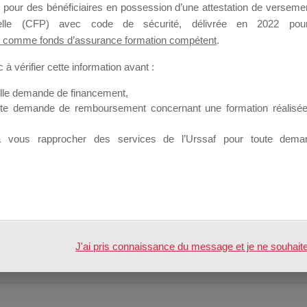
Profil
Groupes
Forums
1
 pour des bénéficiaires en possession d’une attestation de versement
nnelle (CFP) avec code de sécurité, délivrée en 2022 pour
 comme fonds d’assurance formation compétent
.
Engagements
Mes favoris
à vérifier cette information avant :
elle demande de financement,
ute demande de remboursement concernant une formation réalisée p
Participants
Mess
à vous rapprocher des services de l’Urssaf pour toute dema
se
2
E
dans :
Mallette du Dirigeant
t 2016
2
E
dans :
Mallette du Dirigeant
J'ai pris connaissance du message et je ne souhaite pl