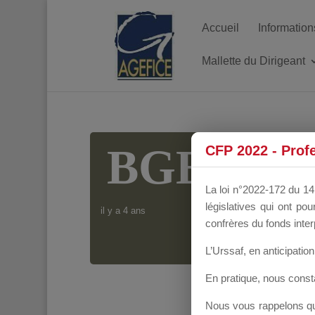
Accueil
Information
Mallette du Dirigeant
BGE ILE
CFP 2022 - Prof
La loi n°2022-172 du 14 
législatives qui ont p
il y a 4 ans
confrères du fonds inter
L’Urssaf,
en anticipation 
En pratique, nous cons
Nous vous rappelons que