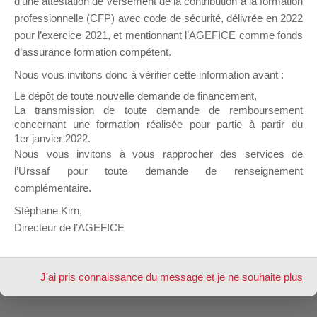
d’une attestation de versement de la contribution à la formation
professionnelle (CFP) avec code de sécurité, délivrée en 2022
pour l’exercice 2021, et mentionnant
l’AGEFICE comme fonds
Profil
Groupes
Forums
0
d’assurance formation compétent
.
Nous vous invitons donc à vérifier cette information avant :
Trier par:
Le dépôt de toute nouvelle demande de financement,
Groupes
La transmission de toute demande de remboursement
Aucun groupe trouvé
concernant une formation réalisée pour partie à partir du
du
1er janvier 2022.
membre
Nous vous invitons à vous rapprocher des services de
Design de
Elegant Themes
| Propulsé par
l’Urssaf pour toute demande de renseignement
WordPress
complémentaire.
Stéphane Kirn,
Directeur de l’AGEFICE
J'ai pris connaissance du message et je ne souhaite plus
l'afficher à l'avenir.