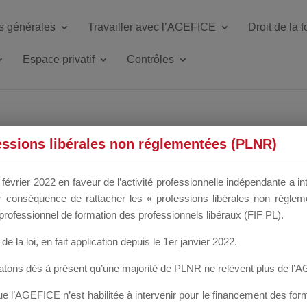
s générales
Travailler avec l’AGEFICE
Droit de la 
Espace privatif
Contrôles
essions libérales non réglementées (PLNR)
LÉMENT SAL
février 2022 en faveur de l’activité professionnelle indépendante a in
our conséquence de rattacher les « professions libérales non régl
professionnel de formation des professionnels libéraux (FIF PL).
de la loi
, en fait application depuis le 1er janvier 2022.
tatons
dès à présent
qu’une majorité de PLNR ne relèvent plus de l’
 l’AGEFICE n’est habilitée à intervenir pour le financement des forma