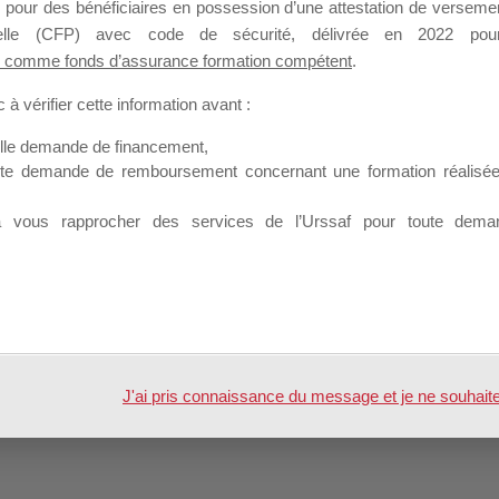
Profil
Groupes
Forums
 pour des bénéficiaires en possession d’une attestation de versement
0
nnelle (CFP) avec code de sécurité, délivrée en 2022 pour
 comme fonds d’assurance formation compétent
.
Engagements
Mes favoris
à vérifier cette information avant :
elle demande de financement,
ute demande de remboursement concernant une formation réalisée p
à vous rapprocher des services de l’Urssaf pour toute dema
 par
WordPress
J'ai pris connaissance du message et je ne souhaite pl