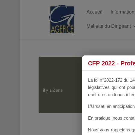
Accueil
Information
Mallette du Dirigeant
CFP 2022 - Prof
C
La loi n°2022-172 du 14 
législatives qui ont p
il y a 2 ans
confrères du fonds inter
L’Urssaf,
en anticipation 
En pratique, nous cons
Nous vous rappelons que