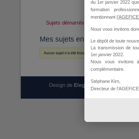
du 1er janvier 2022 que
formation professio
mentionnant
l’AGEFICE
Sujets démarrés
Mes réponses
Nous vous invitons donc 
Mes sujets engagés
Le dépôt de toute nouv
La transmission de to
Aucun sujet n’a été trouvé ici.
1er janvier 2022.
Nous vous invitons 
complémentaire.
Stéphane Kirn,
Design de
Elegant Themes
| Propulsé
Directeur de l’AGEFICE