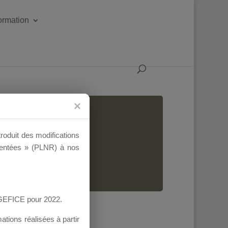
formation
AS
troduit des modifications
ementées » (PLNR) à nos
AGEFICE pour 2022.
tions réalisées à partir