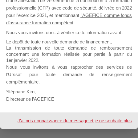
d’une attestation de versement de la contribution à la formation
Afficher
professionnelle (CFP) avec code de sécurité, délivrée en 2022
pour l’exercice 2021, et mentionnant
l’AGEFICE comme fonds
Inscription
d’assurance formation compétent
.
Nous vous invitons donc à vérifier cette information avant :
Nom &
envergure
Le dépôt de toute nouvelle demande de financement,
Prénom
La transmission de toute demande de remboursement
concernant une formation réalisée pour partie à partir du
Design de
Elegant Themes
| Propulsé par
1er janvier 2022.
WordPress
Nous vous invitons à vous rapprocher des services de
l’Urssaf pour toute demande de renseignement
complémentaire.
Stéphane Kirn,
Directeur de l’AGEFICE
J'ai pris connaissance du message et je ne souhaite plus
l'afficher à l'avenir.