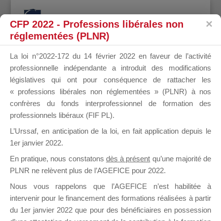
CFP 2022 - Professions libérales non
réglementées (PLNR)
La loi n°2022-172 du 14 février 2022 en faveur de l’activité
professionnelle indépendante a introduit des modifications
ENVERGUR
législatives qui ont pour conséquence de rattacher les
« professions libérales non réglementées » (PLNR) à nos
confrères du fonds interprofessionnel de formation des
professionnels libéraux (FIF PL).
il y a 8 ans
L’Urssaf,
en anticipation de la loi
, en fait application depuis le
1er janvier 2022.
En pratique, nous constatons
dès à présent
qu’une majorité de
PLNR ne relèvent plus de l’AGEFICE pour 2022.
Nous vous rappelons que l’AGEFICE n’est habilitée à
intervenir pour le financement des formations réalisées à partir
Profil
Groupes
Forums
0
du 1er janvier 2022 que pour des bénéficiaires en possession