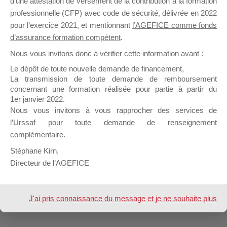
d’une attestation de versement de la contribution à la formation
professionnelle (CFP) avec code de sécurité, délivrée en 2022
pour l’exercice 2021, et mentionnant
l’AGEFICE comme fonds
Profil
Groupes
Forums
0
d’assurance formation compétent
.
Nous vous invitons donc à vérifier cette information avant :
Trier par:
Le dépôt de toute nouvelle demande de financement,
Groupes
La transmission de toute demande de remboursement
Aucun groupe trouvé
concernant une formation réalisée pour partie à partir du
du
1er janvier 2022.
membre
Nous vous invitons à vous rapprocher des services de
Design de
Elegant Themes
| Propulsé par
l’Urssaf pour toute demande de renseignement
WordPress
complémentaire.
Stéphane Kirn,
Directeur de l’AGEFICE
J'ai pris connaissance du message et je ne souhaite plus
l'afficher à l'avenir.