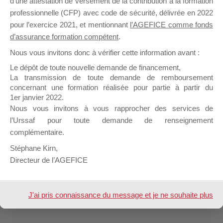
d’une attestation de versement de la contribution à la formation
professionnelle (CFP) avec code de sécurité, délivrée en 2022
pour l’exercice 2021, et mentionnant
l’AGEFICE comme fonds
Profil
Groupes
Forums
0
d’assurance formation compétent
.
Nous vous invitons donc à vérifier cette information avant :
Sujets démarrés
Mes réponses
Le dépôt de toute nouvelle demande de financement,
La transmission de toute demande de remboursement
Engagements
Mes favoris
concernant une formation réalisée pour partie à partir du
1er janvier 2022.
Sujets de forum initiés
Nous vous invitons à vous rapprocher des services de
l’Urssaf pour toute demande de renseignement
Aucun sujet n’a été trouvé ici.
complémentaire.
Stéphane Kirn,
Directeur de l’AGEFICE
Design de
Elegant Themes
| Propulsé par
WordPress
J'ai pris connaissance du message et je ne souhaite plus
l'afficher à l'avenir.