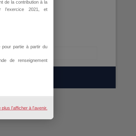
 de la contribution à la
 l’exercice 2021, et
our partie à partir du
nde de renseignement
us l'afficher à l'avenir.