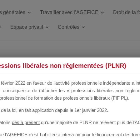
s générales
Travailler avec l’AGEFICE
Droit de la 
Espace privatif
Contrôles
essions libérales non réglementées (PLNR)
ÉRÉMY SINDI
février 2022 en faveur de l’activité professionnelle indépendante a in
our conséquence de rattacher les « professions libérales non régl
professionnel de formation des professionnels libéraux (FIF PL).
de la loi
, en fait application depuis le 1er janvier 2022.
tatons
dès à présent
qu’une majorité de PLNR ne relèvent plus de l’
 l’AGEFICE n’est habilitée à intervenir pour le financement des forma