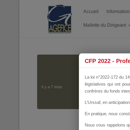
Accueil
Information
Mallette du Dirigeant
CFP 2022 - Prof
J
La loi n°2022-172 du 14 
législatives qui ont p
il y a 7 mois
confrères du fonds inter
L’Urssaf,
en anticipation 
En pratique, nous cons
Nous vous rappelons que