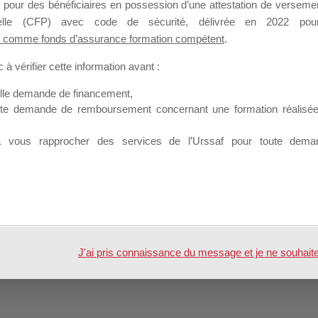
Profil
Groupes
Forums
 pour des bénéficiaires en possession d’une attestation de versement
2
nnelle (CFP) avec code de sécurité, délivrée en 2022 pour
 comme fonds d’assurance formation compétent
.
à vérifier cette information avant :
elle demande de financement,
ute demande de remboursement concernant une formation réalisée p
Jérémy SINDICQ
à vous rapprocher des services de l’Urssaf pour toute dema
 par
WordPress
J'ai pris connaissance du message et je ne souhaite pl