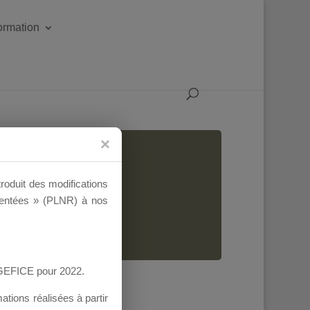
formation
CQ
troduit des modifications
ementées » (PLNR) à nos
AGEFICE pour 2022.
tions réalisées à partir