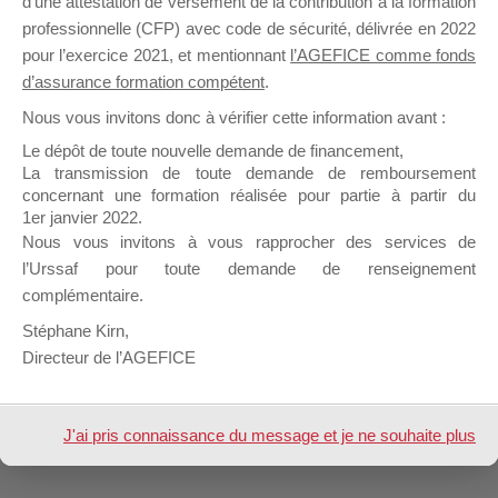
d’une attestation de versement de la contribution à la formation
Afficher
professionnelle (CFP) avec code de sécurité, délivrée en 2022
pour l’exercice 2021, et mentionnant
l’AGEFICE comme fonds
Inscription
d’assurance formation compétent
.
Nous vous invitons donc à vérifier cette information avant :
Nom &
lannemezan
Le dépôt de toute nouvelle demande de financement,
Prénom
La transmission de toute demande de remboursement
concernant une formation réalisée pour partie à partir du
Design de
Elegant Themes
| Propulsé par
1er janvier 2022.
WordPress
Nous vous invitons à vous rapprocher des services de
l’Urssaf pour toute demande de renseignement
complémentaire.
Stéphane Kirn,
Directeur de l’AGEFICE
J'ai pris connaissance du message et je ne souhaite plus
l'afficher à l'avenir.