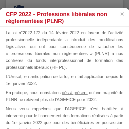
CFP 2022 - Professions libérales non
réglementées (PLNR)
La loi n°2022-172 du 14 février 2022 en faveur de l’activité
professionnelle indépendante a introduit des modifications
LANNEMEZ
législatives qui ont pour conséquence de rattacher les
« professions libérales non réglementées » (PLNR) à nos
confrères du fonds interprofessionnel de formation des
professionnels libéraux (FIF PL).
il y a 6 mois
L’Urssaf,
en anticipation de la loi
, en fait application depuis le
1er janvier 2022.
En pratique, nous constatons
dès à présent
qu’une majorité de
PLNR ne relèvent plus de l’AGEFICE pour 2022.
Nous vous rappelons que l’AGEFICE n’est habilitée à
intervenir pour le financement des formations réalisées à partir
Profil
Groupes
Forums
0
du 1er janvier 2022 que pour des bénéficiaires en possession