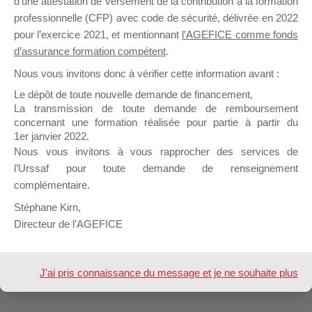
d’une attestation de versement de la contribution à la formation
professionnelle (CFP) avec code de sécurité, délivrée en 2022
pour l’exercice 2021, et mentionnant
l’AGEFICE comme fonds
Profil
Groupes
Forums
0
d’assurance formation compétent
.
Nous vous invitons donc à vérifier cette information avant :
Sujets démarrés
Mes réponses
Le dépôt de toute nouvelle demande de financement,
La transmission de toute demande de remboursement
Engagements
Mes favoris
concernant une formation réalisée pour partie à partir du
1er janvier 2022.
Sujets de forum initiés
Nous vous invitons à vous rapprocher des services de
l’Urssaf pour toute demande de renseignement
Aucun sujet n’a été trouvé ici.
complémentaire.
Stéphane Kirn,
Directeur de l’AGEFICE
Design de
Elegant Themes
| Propulsé par
WordPress
J'ai pris connaissance du message et je ne souhaite plus
l'afficher à l'avenir.