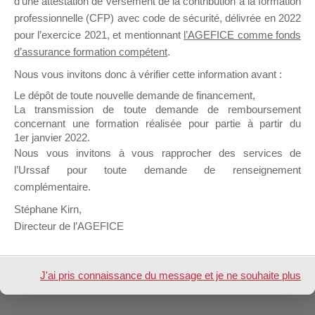
d’une attestation de versement de la contribution à la formation
professionnelle (CFP) avec code de sécurité, délivrée en 2022
pour l’exercice 2021, et mentionnant
l’AGEFICE comme fonds
Profil
Groupes
Forums
0
d’assurance formation compétent
.
Nous vous invitons donc à vérifier cette information avant :
Afficher
Le dépôt de toute nouvelle demande de financement,
La transmission de toute demande de remboursement
Inscription
concernant une formation réalisée pour partie à partir du
1er janvier 2022.
Nous vous invitons à vous rapprocher des services de
Forum
lecouvey christophe
Signature
l’Urssaf pour toute demande de renseignement
complémentaire.
Nom &
Christophe LECOUVEY
Prénom
Stéphane Kirn,
Directeur de l’AGEFICE
Design de
Elegant Themes
| Propulsé par
WordPress
J'ai pris connaissance du message et je ne souhaite plus
l'afficher à l'avenir.