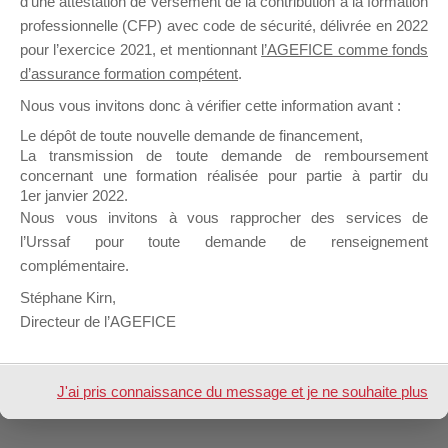
d’une attestation de versement de la contribution à la formation
professionnelle (CFP) avec code de sécurité, délivrée en 2022
pour l’exercice 2021, et mentionnant
l’AGEFICE comme fonds
Profil
Groupes
Forums
0
d’assurance formation compétent
.
Nous vous invitons donc à vérifier cette information avant :
Afficher
Le dépôt de toute nouvelle demande de financement,
La transmission de toute demande de remboursement
Inscription
concernant une formation réalisée pour partie à partir du
1er janvier 2022.
Nous vous invitons à vous rapprocher des services de
Forum
LEMONNIER Marc
Signature
l’Urssaf pour toute demande de renseignement
complémentaire.
Nom &
Marc Lemonnier
Prénom
Stéphane Kirn,
Directeur de l’AGEFICE
Design de
Elegant Themes
| Propulsé par
WordPress
J'ai pris connaissance du message et je ne souhaite plus
l'afficher à l'avenir.