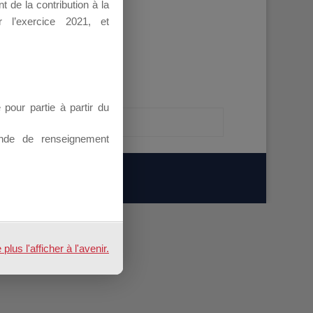
 de la contribution à la
 l’exercice 2021, et
our partie à partir du
nde de renseignement
us l'afficher à l'avenir.