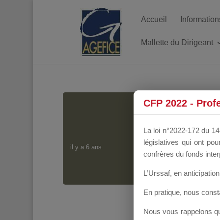
Accueil
Information
Mallette du Dirigeant
CFP 2022 - Prof
La loi n°2022-172 du 14 
législatives qui ont p
il y a 6 ans
confrères du fonds inter
L’Urssaf,
en anticipation 
En pratique, nous cons
Nous vous rappelons que