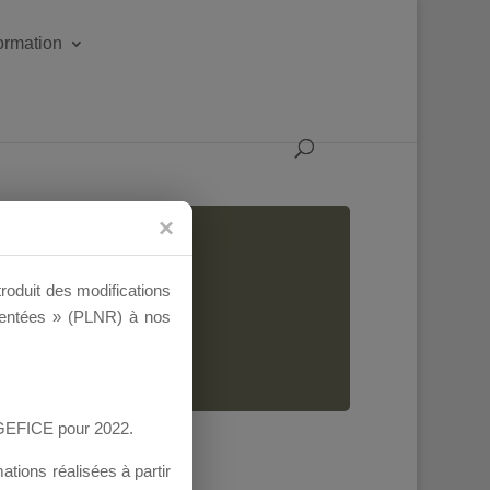
formation
troduit des modifications
ementées » (PLNR) à nos
AGEFICE pour 2022.
tions réalisées à partir