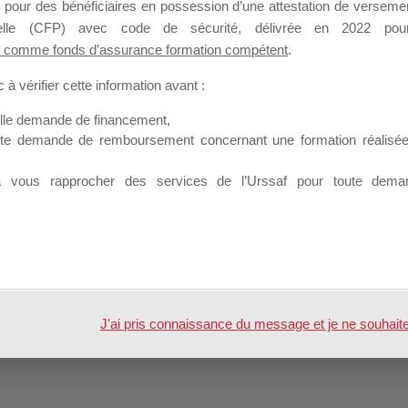
Profil
Groupes
Forums
 pour des bénéficiaires en possession d’une attestation de versement
0
nnelle (CFP) avec code de sécurité, délivrée en 2022 pour
 comme fonds d’assurance formation compétent
.
à vérifier cette information avant :
elle demande de financement,
ute demande de remboursement concernant une formation réalisée p
lhc
à vous rapprocher des services de l’Urssaf pour toute dema
 par
WordPress
J'ai pris connaissance du message et je ne souhaite pl