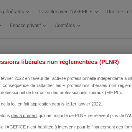
s générales
Travailler avec l’AGEFICE
Droit de la 
Espace privatif
Contrôles
essions libérales non réglementées (PLNR)
LHC
février 2022 en faveur de l’activité professionnelle indépendante a in
our conséquence de rattacher les « professions libérales non régl
professionnel de formation des professionnels libéraux (FIF PL).
de la loi
, en fait application depuis le 1er janvier 2022.
tatons
dès à présent
qu’une majorité de PLNR ne relèvent plus de l’
 l’AGEFICE n’est habilitée à intervenir pour le financement des forma