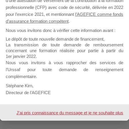
d’une attestation de versement de la contribution à la formation
professionnelle (CFP) avec code de sécurité, délivrée en 2022
pour l’exercice 2021, et mentionnant
l’AGEFICE comme fonds
Profil
Groupes
Forums
0
d’assurance formation compétent
.
Nous vous invitons donc à vérifier cette information avant :
Sujets démarrés
Mes réponses
Le dépôt de toute nouvelle demande de financement,
La transmission de toute demande de remboursement
Engagements
Mes favoris
concernant une formation réalisée pour partie à partir du
1er janvier 2022.
Sujets favoris des forums
Nous vous invitons à vous rapprocher des services de
l’Urssaf pour toute demande de renseignement
Aucun sujet n’a été trouvé ici.
complémentaire.
Stéphane Kirn,
Directeur de l’AGEFICE
Design de
Elegant Themes
| Propulsé par
WordPress
J'ai pris connaissance du message et je ne souhaite plus
l'afficher à l'avenir.