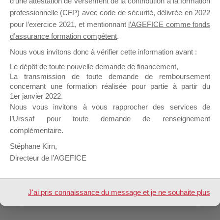
d’une attestation de versement de la contribution à la formation
professionnelle (CFP) avec code de sécurité, délivrée en 2022
pour l’exercice 2021, et mentionnant
l’AGEFICE comme fonds
Profil
Groupes
Forums
0
d’assurance formation compétent
.
Nous vous invitons donc à vérifier cette information avant :
Afficher
Le dépôt de toute nouvelle demande de financement,
La transmission de toute demande de remboursement
Inscription
concernant une formation réalisée pour partie à partir du
1er janvier 2022.
Nous vous invitons à vous rapprocher des services de
Nom &
Amhaouach ouafae
Prénom
l’Urssaf pour toute demande de renseignement
complémentaire.
Design de
Elegant Themes
| Propulsé par
Stéphane Kirn,
WordPress
Directeur de l’AGEFICE
J'ai pris connaissance du message et je ne souhaite plus
l'afficher à l'avenir.