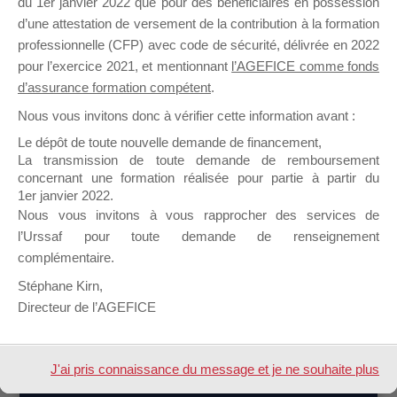
du 1er janvier 2022 que pour des bénéficiaires en possession
d’une attestation de versement de la contribution à la formation
professionnelle (CFP) avec code de sécurité, délivrée en 2022
pour l’exercice 2021, et mentionnant
l’AGEFICE comme fonds
d’assurance formation compétent
.
Nous vous invitons donc à vérifier cette information avant :
Profil
Groupes
Forums
0
Le dépôt de toute nouvelle demande de financement,
La transmission de toute demande de remboursement
concernant une formation réalisée pour partie à partir du
Sujets démarrés
Mes réponses
1er janvier 2022.
Nous vous invitons à vous rapprocher des services de
Engagements
Mes favoris
l’Urssaf pour toute demande de renseignement
complémentaire.
Mes sujets engagés
Stéphane Kirn,
Directeur de l’AGEFICE
Aucun sujet n’a été trouvé ici.
J'ai pris connaissance du message et je ne souhaite plus
Design de
Elegant Themes
| Propulsé par