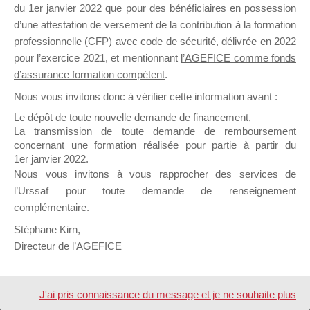
du 1er janvier 2022 que pour des bénéficiaires en possession
d’une attestation de versement de la contribution à la formation
professionnelle (CFP) avec code de sécurité, délivrée en 2022
pour l’exercice 2021, et mentionnant
l’AGEFICE comme fonds
d’assurance formation compétent
.
Nous vous invitons donc à vérifier cette information avant :
Profil
Groupes
Forums
1
Le dépôt de toute nouvelle demande de financement,
La transmission de toute demande de remboursement
concernant une formation réalisée pour partie à partir du
Sujets démarrés
Mes réponses
1er janvier 2022.
Nous vous invitons à vous rapprocher des services de
Engagements
Mes favoris
l’Urssaf pour toute demande de renseignement
complémentaire.
Sujets favoris des forums
Stéphane Kirn,
Directeur de l’AGEFICE
Aucun sujet n’a été trouvé ici.
J'ai pris connaissance du message et je ne souhaite plus
Design de
Elegant Themes
| Propulsé par