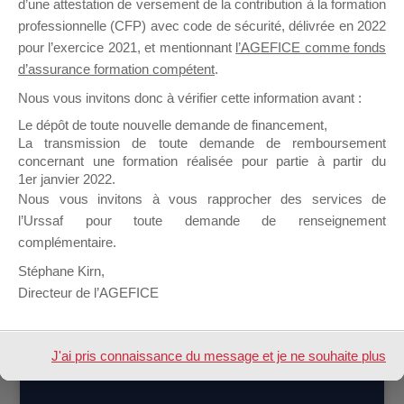
d’une attestation de versement de la contribution à la formation
Sujets démarrés
Mes réponses
professionnelle (CFP) avec code de sécurité, délivrée en 2022
pour l’exercice 2021, et mentionnant
l’AGEFICE comme fonds
Engagements
Mes favoris
d’assurance formation compétent
.
Nous vous invitons donc à vérifier cette information avant :
Toutes mes réponses sur les
Le dépôt de toute nouvelle demande de financement,
forums
La transmission de toute demande de remboursement
concernant une formation réalisée pour partie à partir du
Vous lisez 1 fil de discussion
1er janvier 2022.
Nous vous invitons à vous rapprocher des services de
Auteur
Messages
l’Urssaf pour toute demande de renseignement
Auteur
Messages
complémentaire.
Stéphane Kirn,
Vous lisez 1 fil de discussion
Directeur de l’AGEFICE
Design de
Elegant Themes
| Propulsé par
J'ai pris connaissance du message et je ne souhaite plus
WordPress
l'afficher à l'avenir.