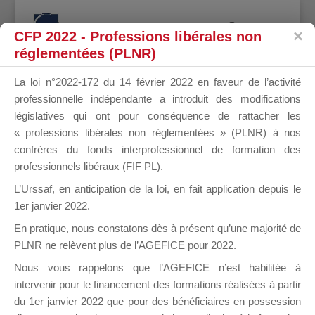
CFP 2022 - Professions libérales non
réglementées (PLNR)
La loi n°2022-172 du 14 février 2022 en faveur de l’activité
professionnelle indépendante a introduit des modifications
PERFORMA
législatives qui ont pour conséquence de rattacher les
« professions libérales non réglementées » (PLNR) à nos
confrères du fonds interprofessionnel de formation des
professionnels libéraux (FIF PL).
il y a 6 mois
L’Urssaf,
en anticipation de la loi
, en fait application depuis le
1er janvier 2022.
En pratique, nous constatons
dès à présent
qu’une majorité de
PLNR ne relèvent plus de l’AGEFICE pour 2022.
Nous vous rappelons que l’AGEFICE n’est habilitée à
Profil
Groupes
Forums
intervenir pour le financement des formations réalisées à partir
1
du 1er janvier 2022 que pour des bénéficiaires en possession