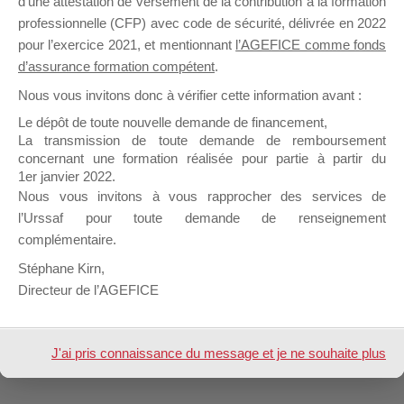
d’une attestation de versement de la contribution à la formation
professionnelle (CFP) avec code de sécurité, délivrée en 2022
pour l’exercice 2021, et mentionnant
l’AGEFICE comme fonds
Profil
Groupes
Forums
1
d’assurance formation compétent
.
Nous vous invitons donc à vérifier cette information avant :
Afficher
Le dépôt de toute nouvelle demande de financement,
La transmission de toute demande de remboursement
Inscription
concernant une formation réalisée pour partie à partir du
1er janvier 2022.
Nous vous invitons à vous rapprocher des services de
Nom &
CHRISTELLE JAUNIN
Prénom
l’Urssaf pour toute demande de renseignement
complémentaire.
Design de
Elegant Themes
| Propulsé par
Stéphane Kirn,
WordPress
Directeur de l’AGEFICE
J'ai pris connaissance du message et je ne souhaite plus
l'afficher à l'avenir.